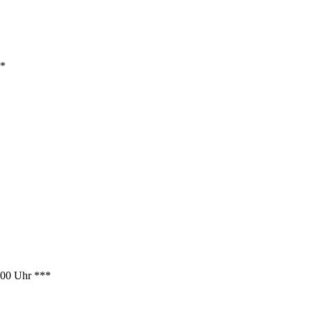
**
:00 Uhr ***